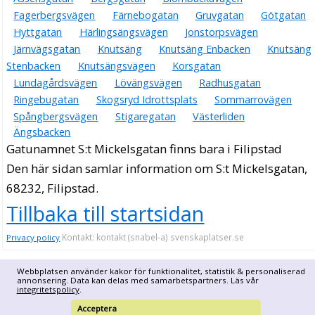
Fagerbergsvägen
Färnebogatan
Gruvgatan
Götgatan
Hyttgatan
Härlingsängsvägen
Jonstorpsvägen
Järnvägsgatan
Knutsäng
Knutsäng Enbacken
Knutsäng
Stenbacken
Knutsängsvägen
Korsgatan
Lundagårdsvägen
Lövängsvägen
Radhusgatan
Ringebugatan
Skogsryd Idrottsplats
Sommarrovägen
Spångbergsvägen
Stigaregatan
Västerliden
Ängsbacken
Gatunamnet S:t Mickelsgatan finns bara i Filipstad
Den här sidan samlar information om S:t Mickelsgatan,
68232, Filipstad.
Tillbaka till startsidan
Kontakt: kontakt (snabel-a) svenskaplatser.se
Privacy policy
Webbplatsen använder kakor för funktionalitet, statistik & personaliserad
annonsering. Data kan delas med samarbetspartners. Läs vår
integritetspolicy
.
Acceptera