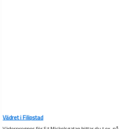
Vädret i Filipstad
Väderprognos för S:t Mickelsgatan hittar du t.ex. på