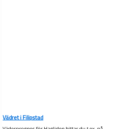
Vädret i Filipstad
Väderprognos för Hagliden hittar du t.ex. på