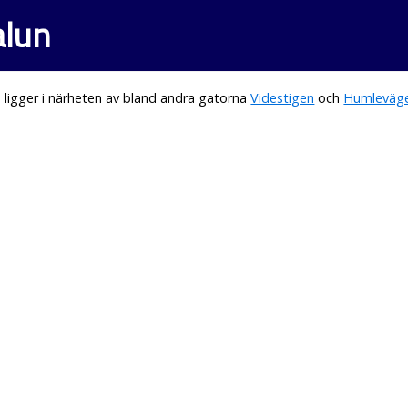
alun
ligger i närheten av bland andra gatorna
Videstigen
och
Humleväg