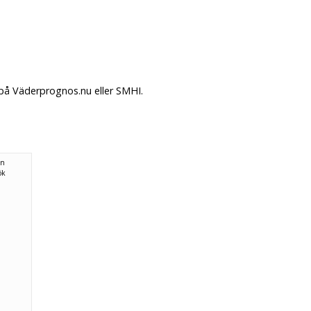
 på Väderprognos.nu eller SMHI.
ån
ök