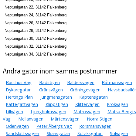
Neptunigatan 22, 31142 Falkenberg
Neptunigatan 24, 31142 Falkenberg
Neptunigatan 26, 31142 Falkenberg
Neptunigatan 28, 31142 Falkenberg
Neptunigatan 30, 31142 Falkenberg
Neptunigatan 32, 31142 Falkenberg
Neptunigatan 34, 31142 Falkenberg
Andra gator inom samma postnummer
Bacchus Väg
Badstigen
Baldersvägen
Båtmansvägen
Dykaregatan
Gränsvägen
Gröningevägen
Havsbadsallé
Hertings Plan
Jungmansgatan
Kaptensgatan
Kattegattvägen
Klippstigen
Klittervägen
Krokvägen
Lillvägen
Ljungholmsvägen
Matrosvägen
Matsa Bengts
Väg
Mellanvägen
Mårtensvägen
Norra Stigen
Odenvägen
Peter Åbergs Väg
Rorsmansvägen
Sandslättsvägen
Skansgatan
Solviksgatan
Solvägen