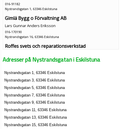
016-91182
Nystrandsgatan 1, 63346 Eskilstuna
Gimlä Bygg o Förvaltning AB
Lars Gunnar Anders Eriksson
016-170190
Nystrandsgatan 16, 63346 Eskilstuna
Roffes svets och reparationsverkstad
Rolf Gunnar Larsson
Adresser på Nystrandsgatan i Eskilstuna
016-512272
Nystrandsgatan 19, 63346 Eskilstuna
Nystrandsgatan 1, 63346 Eskilstuna
Mälardalens Stenhuggeri HB
Nystrandsgatan 3, 63346 Eskilstuna
Anette Susanne Margaretha Mynttinen
016-124278
Nystrandsgatan 5, 63346 Eskilstuna
Nystrandsgatan 21, 63346 Eskilstuna
Nystrandsgatan 7, 63346 Eskilstuna
F. Landstorp Byggkonsult KB
Nystrandsgatan 9, 63346 Eskilstuna
016-517100
Nystrandsgatan 11, 63346 Eskilstuna
Nystrandsgatan 23, 63346 Eskilstuna
Nystrandsgatan 13, 63346 Eskilstuna
ALTHiss och Byggteknik AB
Nystrandsgatan 15, 63346 Eskilstuna