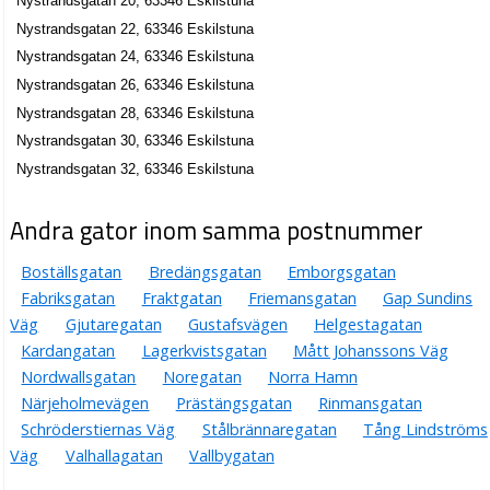
Nystrandsgatan 20, 63346 Eskilstuna
Landstorps Cadhouse AB
Nystrandsgatan 22, 63346 Eskilstuna
Stig Fredrik Landstorp
Nystrandsgatan 24, 63346 Eskilstuna
016-517100
Nystrandsgatan 26, 63346 Eskilstuna
Nystrandsgatan 23, 63346 Eskilstuna
Nystrandsgatan 28, 63346 Eskilstuna
Mätteknik Mälardalen MäTeC AB
Nystrandsgatan 30, 63346 Eskilstuna
Stig Göran Westerberg
Nystrandsgatan 32, 63346 Eskilstuna
Nystrandsgatan 23, 63346 Eskilstuna
Andra gator inom samma postnummer
SmedFast AB
Stig Fredrik Landstorp
Boställsgatan
Bredängsgatan
Emborgsgatan
016-518434
Fabriksgatan
Fraktgatan
Friemansgatan
Gap Sundins
Nystrandsgatan 23, 63346 Eskilstuna
Väg
Gjutaregatan
Gustafsvägen
Helgestagatan
TakXperten Eskilstuna AB
Kardangatan
Lagerkvistsgatan
Mått Johanssons Väg
Ulf Christer Tomas Hoffström
Nordwallsgatan
Noregatan
Norra Hamn
016-517170
Närjeholmevägen
Prästängsgatan
Rinmansgatan
Nystrandsgatan 25, 63346 Eskilstuna
Schröderstiernas Väg
Stålbrännaregatan
Tång Lindströms
AB Eskilstuna Byggmetall
Väg
Valhallagatan
Vallbygatan
Bengt Nystedt