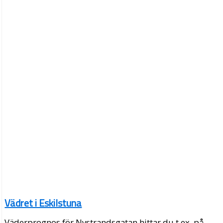
Vädret i Eskilstuna
Väderprognos för Nystrandsgatan hittar du t.ex. på