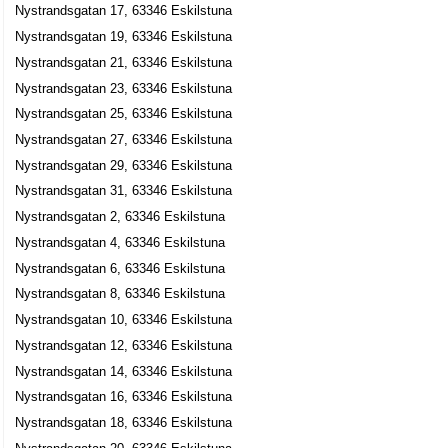
Göran Christer Björkqvist
Nystrandsgatan 17, 63346 Eskilstuna
Nystrandsgatan 23, 63346 Eskilstuna
Nystrandsgatan 19, 63346 Eskilstuna
Nystrandsgatan 21, 63346 Eskilstuna
BudXpress i Mälardalen AB
Nystrandsgatan 23, 63346 Eskilstuna
Hans Mikael Malm
Nystrandsgatan 25, 63346 Eskilstuna
016-150250
Nystrandsgatan 23, 63346 Eskilstuna
Nystrandsgatan 27, 63346 Eskilstuna
Nystrandsgatan 29, 63346 Eskilstuna
Centrumfastigheter i Kungsör AB
Nystrandsgatan 31, 63346 Eskilstuna
Stig Fredrik Landstorp
Nystrandsgatan 2, 63346 Eskilstuna
016-519400
Nystrandsgatan 23, 63346 Eskilstuna
Nystrandsgatan 4, 63346 Eskilstuna
Expressbud i Mälardalen AB
Nystrandsgatan 6, 63346 Eskilstuna
Hans Mikael Malm
Nystrandsgatan 8, 63346 Eskilstuna
Nystrandsgatan 23, 63346 Eskilstuna
Nystrandsgatan 10, 63346 Eskilstuna
Nystrandsgatan 12, 63346 Eskilstuna
Garaget Media AB
Nystrandsgatan 14, 63346 Eskilstuna
Christian Marcos
Nystrandsgatan 16, 63346 Eskilstuna
Nystrandsgatan 23, 63346 Eskilstuna
Nystrandsgatan 18, 63346 Eskilstuna