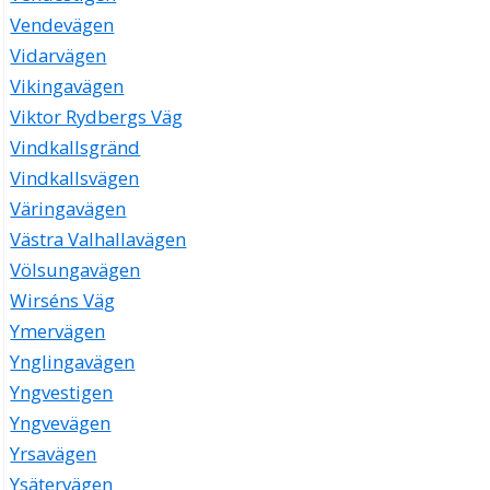
Vendevägen
Vidarvägen
Vikingavägen
Viktor Rydbergs Väg
Vindkallsgränd
Vindkallsvägen
Väringavägen
Västra Valhallavägen
Völsungavägen
Wirséns Väg
Ymervägen
Ynglingavägen
Yngvestigen
Yngvevägen
Yrsavägen
Ysätervägen