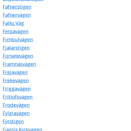
Fafnerstigen
Fafnervägen
Falks Väg
Fenjavägen
Fimbulvägen
Fjalarstigen
Forsetevägen
Framnäsvägen
Frejavägen
Frekevägen
Friggavägen
Fritiofsvägen
Frodevägen
Fylgiavägen
Fyrstigen
Gamla Kyrkvägen