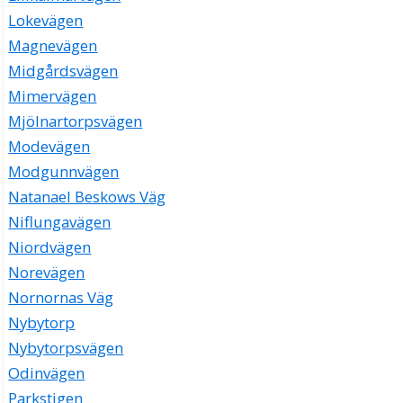
Lokevägen
Magnevägen
Midgårdsvägen
Mimervägen
Mjölnartorpsvägen
Modevägen
Modgunnvägen
Natanael Beskows Väg
Niflungavägen
Niordvägen
Norevägen
Nornornas Väg
Nybytorp
Nybytorpsvägen
Odinvägen
Parkstigen