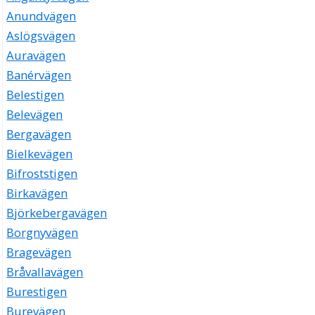
Anundvägen
Aslögsvägen
Auravägen
Banérvägen
Belestigen
Belevägen
Bergavägen
Bielkevägen
Bifroststigen
Birkavägen
Björkebergavägen
Borgnyvägen
Bragevägen
Bråvallavägen
Burestigen
Burevägen