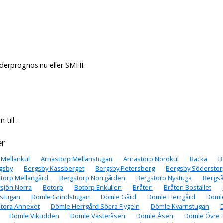
äderprognos.nu eller SMHI.
till .
er
 Mellankul
Arnästorp Mellanstugan
Arnästorp Nordkul
Backa
B
gsby
Bergsby Kassberget
Bergsby Petersberg
Bergsby Söderstor
torp Mellangård
Bergstorp Norrgården
Bergstorp Nystuga
Bergs
ysjön Norra
Botorp
Botorp Enkullen
Bråten
Bråten Bostället
stugan
Dömle Grindstugan
Dömle Gård
Dömle Herrgård
Dömle
Stora Annexet
Dömle Herrgård Södra Flygeln
Dömle Kvarnstugan
Dömle Vikudden
Dömle Västeråsen
Dömle Åsen
Dömle Övre