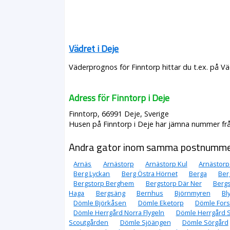
Vädret i Deje
Väderprognos för Finntorp hittar du t.ex. på V
Adress för Finntorp i Deje
Finntorp, 66991 Deje, Sverige
Husen på Finntorp i Deje har jämna nummer från 
Andra gator inom samma postnumm
Arnäs
Arnästorp
Arnästorp Kul
Arnästorp
Berg Lyckan
Berg Östra Hörnet
Berga
Ber
Bergstorp Berghem
Bergstorp Där Ner
Bergs
Haga
Bergsäng
Bernhus
Björnmyren
Bl
Dömle Björkåsen
Dömle Eketorp
Dömle Fors
Dömle Herrgård Norra Flygeln
Dömle Herrgård 
Scoutgården
Dömle Sjöängen
Dömle Sörgård