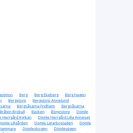
astmon
Berg
Berg Ekeberg
Berg Hagen
p
Bergstorp
Bergstorp Annelund
åsarna
Bergsåsarna Fridhem
Bergsåsarna
Bråten Brokull
Bäcken
Börjestorp
Dömle
 Herrgård Kyrkan
Dömle Herrgård Lilla Annexet
Dömle Lillgården
Dömle Lärarbostaden
Dömle
 Hammare
Dömleskogen
Dömlevägen