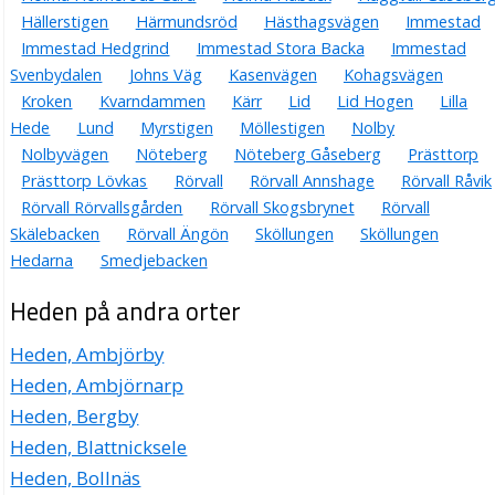
Hällerstigen
Härmundsröd
Hästhagsvägen
Immestad
Immestad Hedgrind
Immestad Stora Backa
Immestad
Svenbydalen
Johns Väg
Kasenvägen
Kohagsvägen
Kroken
Kvarndammen
Kärr
Lid
Lid Hogen
Lilla
Hede
Lund
Myrstigen
Möllestigen
Nolby
Nolbyvägen
Nöteberg
Nöteberg Gåseberg
Prästtorp
Prästtorp Lövkas
Rörvall
Rörvall Annshage
Rörvall Råvik
Rörvall Rörvallsgården
Rörvall Skogsbrynet
Rörvall
Skälebacken
Rörvall Ängön
Sköllungen
Sköllungen
Hedarna
Smedjebacken
Heden på andra orter
Heden, Ambjörby
Heden, Ambjörnarp
Heden, Bergby
Heden, Blattnicksele
Heden, Bollnäs