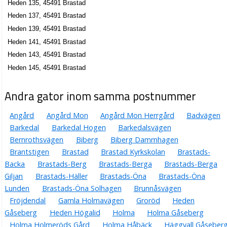
Heden 135, 45491 Brastad
Heden 137, 45491 Brastad
Heden 139, 45491 Brastad
Heden 141, 45491 Brastad
Heden 143, 45491 Brastad
Heden 145, 45491 Brastad
Andra gator inom samma postnummer
Angård
Angård Mon
Angård Mon Herrgård
Badvägen
Barkedal
Barkedal Hogen
Barkedalsvägen
Bernrothsvägen
Biberg
Biberg Dammhagen
Brantstigen
Brastad
Brastad Kyrkskolan
Brastads-
Backa
Brastads-Berg
Brastads-Berga
Brastads-Berga
Giljan
Brastads-Häller
Brastads-Öna
Brastads-Öna
Lunden
Brastads-Öna Solhagen
Brunnåsvägen
Fröjdendal
Gamla Holmavägen
Groröd
Heden
Gåseberg
Heden Högalid
Holma
Holma Gåseberg
Holma Holmeröds Gård
Holma Håbäck
Häggvall Gåseber