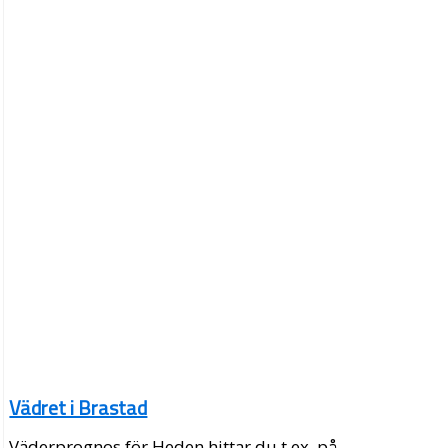
Vädret i Brastad
Väderprognos för Heden hittar du t.ex. på