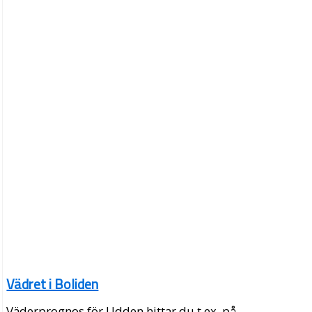
Vädret i Boliden
Väderprognos för Udden hittar du t.ex. på