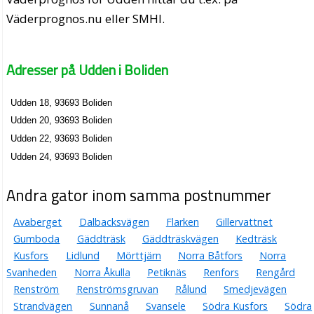
Väderprognos.nu eller SMHI.
Adresser på Udden i Boliden
Udden 18, 93693 Boliden
Udden 20, 93693 Boliden
Udden 22, 93693 Boliden
Udden 24, 93693 Boliden
Andra gator inom samma postnummer
Avaberget
Dalbacksvägen
Flarken
Gillervattnet
Gumboda
Gäddträsk
Gäddträskvägen
Kedträsk
Kusfors
Lidlund
Mörttjärn
Norra Båtfors
Norra
Svanheden
Norra Åkulla
Petiknäs
Renfors
Rengård
Renström
Renströmsgruvan
Rålund
Smedjevägen
Strandvägen
Sunnanå
Svansele
Södra Kusfors
Södra