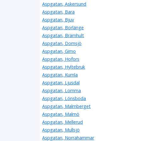
Aspgatan, Askersund
Aspgatan, Bara
Aspgatan, Bjuv
Aspgatan, Borlänge
Aspgatan, Brämhult
Aspgatan, Domsjö
Aspgatan, Gimo
Aspgatan, Hofors
Aspgatan, Hyltebruk
Aspgatan, Kumla
Aspgatan, Ljusdal
Aspgatan, Lomma
Aspgatan, Lönsboda
Aspgatan, Malmberget
Aspgatan, Malmö
Aspgatan, Mellerud
Aspgatan, Mullsjö
Aspgatan, Norrahammar