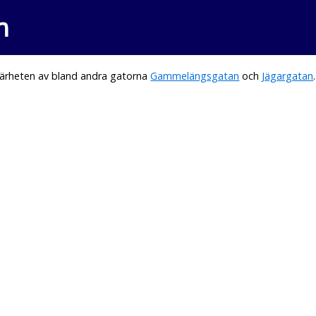
n
närheten av bland andra gatorna
Gammelängsgatan
och
Jägargatan