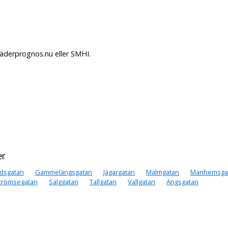
Väderprognos.nu eller SMHI.
er
ndsgatan
Gammelängsgatan
Jägargatan
Malmgatan
Manhemsga
trömsegatan
Sälggatan
Tallgatan
Vallgatan
Ängsgatan