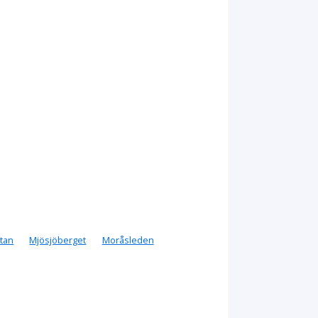
tan
Mjösjöberget
Moråsleden