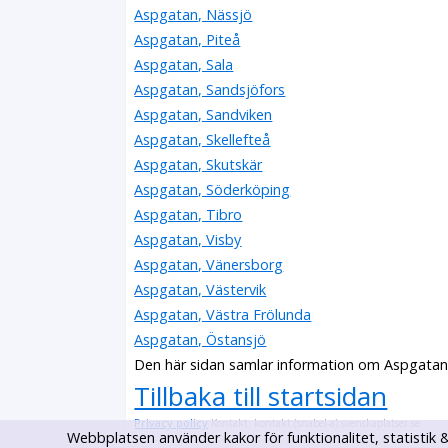
Aspgatan, Nässjö
Aspgatan, Piteå
Aspgatan, Sala
Aspgatan, Sandsjöfors
Aspgatan, Sandviken
Aspgatan, Skellefteå
Aspgatan, Skutskär
Aspgatan, Söderköping
Aspgatan, Tibro
Aspgatan, Visby
Aspgatan, Vänersborg
Aspgatan, Västervik
Aspgatan, Västra Frölunda
Aspgatan, Östansjö
Den här sidan samlar information om Aspgatan
Tillbaka till startsidan
Privacy policy
Kontakt: kontakt (snabel-a) svenskaplatser.se
Webbplatsen använder kakor för funktionalitet, statisti