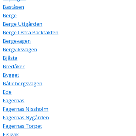
Baståsen
Berge
Berge Utigården
Berge Östra Backtäkten
Bergevägen
Bergviksvägen
Bjåsta
Bredåker
Bygget
Bållebergsvägen
Ede
Fagernäs
Fagernäs Nissholm
Fagernäs Nygården
Fagernäs Torpet
Fiskvik