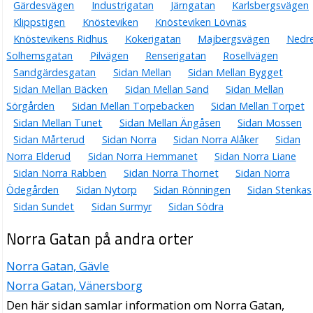
Gärdesvägen
Industrigatan
Järngatan
Karlsbergsvägen
Klippstigen
Knösteviken
Knösteviken Lövnäs
Knöstevikens Ridhus
Kokerigatan
Majbergsvägen
Nedr
Solhemsgatan
Pilvägen
Renserigatan
Rosellvägen
Sandgärdesgatan
Sidan Mellan
Sidan Mellan Bygget
Sidan Mellan Bäcken
Sidan Mellan Sand
Sidan Mellan
Sörgården
Sidan Mellan Torpebacken
Sidan Mellan Torpet
Sidan Mellan Tunet
Sidan Mellan Ängåsen
Sidan Mossen
Sidan Mårterud
Sidan Norra
Sidan Norra Alåker
Sidan
Norra Elderud
Sidan Norra Hemmanet
Sidan Norra Liane
Sidan Norra Rabben
Sidan Norra Thornet
Sidan Norra
Ödegården
Sidan Nytorp
Sidan Rönningen
Sidan Stenkas
Sidan Sundet
Sidan Surmyr
Sidan Södra
Norra Gatan på andra orter
Norra Gatan, Gävle
Norra Gatan, Vänersborg
Den här sidan samlar information om Norra Gatan,