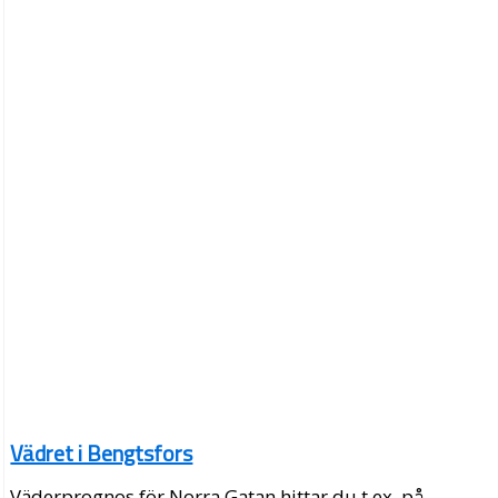
Vädret i Bengtsfors
Väderprognos för Norra Gatan hittar du t.ex. på