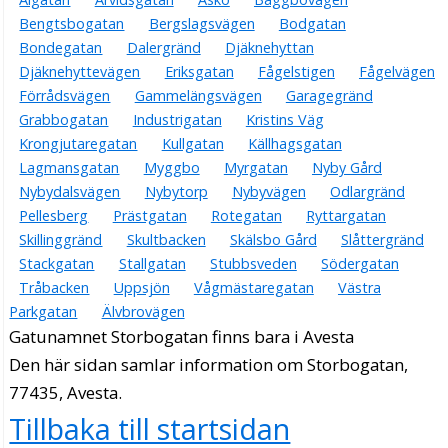
Bengtsbogatan
Bergslagsvägen
Bodgatan
Bondegatan
Dalergränd
Djäknehyttan
Djäknehyttevägen
Eriksgatan
Fågelstigen
Fågelvägen
Förrådsvägen
Gammelängsvägen
Garagegränd
Grabbogatan
Industrigatan
Kristins Väg
Krongjutaregatan
Kullgatan
Källhagsgatan
Lagmansgatan
Myggbo
Myrgatan
Nyby Gård
Nybydalsvägen
Nybytorp
Nybyvägen
Odlargränd
Pellesberg
Prästgatan
Rotegatan
Ryttargatan
Skillinggränd
Skultbacken
Skälsbo Gård
Slåttergränd
Stackgatan
Stallgatan
Stubbsveden
Södergatan
Tråbacken
Uppsjön
Vågmästaregatan
Västra
Parkgatan
Älvbrovägen
Gatunamnet Storbogatan finns bara i Avesta
Den här sidan samlar information om Storbogatan,
77435, Avesta.
Tillbaka till startsidan