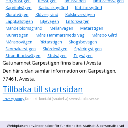
Högbostigen
Illesstigen
Jämtsveden
Jämtsvedsvägen
Kaprifolvägen
Karibackagränd
Kattfotsgränd
Kloratvägen
Klövergränd
Kolskrivarstigen
Lappkällstigen
Liljevägen
Lillforsvägen
Mandelblomsgränd
Mellanvägen
Metarstigen
Murarstigen
Måns Hammarsmeds Väg
Månsbo Gård
Månsbovägen
Riktarstigen
Skogsbovägen
Skomakarstigen
Skördevägen
Spärringstigen
Strandbacksvägen
Stråvägen
Tegvägen
Gatunamnet Garpestigen finns bara i Avesta
Den här sidan samlar information om Garpestigen,
77461, Avesta.
Tillbaka till startsidan
Kontakt: kontakt (snabel-a) svenskaplatser.se
Privacy policy
Webbplatsen använder kakor för funktionalitet, statistik & personaliserad