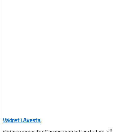
Vädret i Avesta
Väderprognos för Garpestigen hittar du t.ex. på