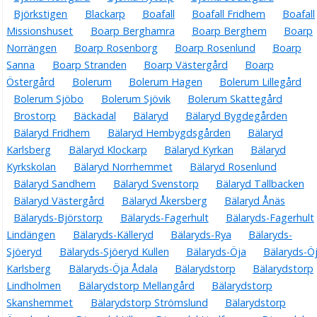
Björkstigen
Blackarp
Boafall
Boafall Fridhem
Boafall
Missionshuset
Boarp Berghamra
Boarp Berghem
Boarp
Norrängen
Boarp Rosenborg
Boarp Rosenlund
Boarp
Sanna
Boarp Stranden
Boarp Västergård
Boarp
Östergård
Bolerum
Bolerum Hagen
Bolerum Lillegård
Bolerum Sjöbo
Bolerum Sjövik
Bolerum Skattegård
Brostorp
Bäckadal
Bälaryd
Bälaryd Bygdegården
Bälaryd Fridhem
Bälaryd Hembygdsgården
Bälaryd
Karlsberg
Bälaryd Klockarp
Bälaryd Kyrkan
Bälaryd
Kyrkskolan
Bälaryd Norrhemmet
Bälaryd Rosenlund
Bälaryd Sandhem
Bälaryd Svenstorp
Bälaryd Tallbacken
Bälaryd Västergård
Bälaryd Åkersberg
Bälaryd Ånäs
Bälaryds-Björstorp
Bälaryds-Fagerhult
Bälaryds-Fagerhult
Lindängen
Bälaryds-Källeryd
Bälaryds-Rya
Bälaryds-
Sjöeryd
Bälaryds-Sjöeryd Kullen
Bälaryds-Öja
Bälaryds-Ö
Karlsberg
Bälaryds-Öja Ådala
Bälarydstorp
Bälarydstorp
Lindholmen
Bälarydstorp Mellangård
Bälarydstorp
Skanshemmet
Bälarydstorp Strömslund
Bälarydstorp