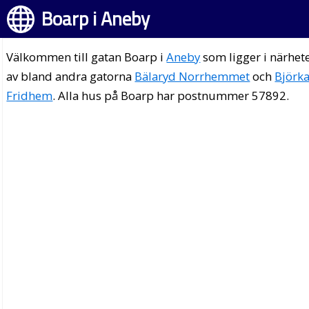
Boarp i Aneby
Välkommen till gatan Boarp i
Aneby
som ligger i närhet
av bland andra gatorna
Bälaryd Norrhemmet
och
Björk
Fridhem
. Alla hus på Boarp har postnummer 57892.