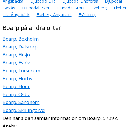
Ängsbacka
Djupedal Lilla
Djupedal Lindforsa
Djupedal
Lyckås
Djupedal Riket
Djupedal Stora
Ekeberg
Ekeber
Lilla Ängabäck
Ekeberg Ängabäck
Fråsttorp
Boarp på andra orter
Boarp, Boxholm
Boarp, Dalstorp
Boarp, Eksjö
Boarp, Eslöv
Boarp, Forserum
Boarp, Hörby
Boarp, Höör
Boarp, Osby
Boarp, Sandhem
Boarp, Skillingaryd
Den här sidan samlar information om Boarp, 57892,
Aneby.