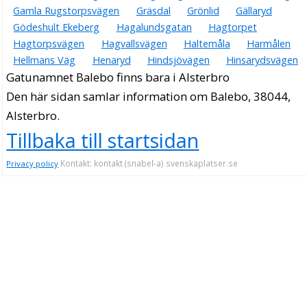
Gamla Rugstorpsvägen
Gräsdal
Grönlid
Gällaryd
Gödeshult Ekeberg
Hagalundsgatan
Hagtorpet
Hagtorpsvägen
Hagvallsvägen
Haltemåla
Harmålen
Hellmans Väg
Henaryd
Hindsjövägen
Hinsarydsvägen
Gatunamnet Balebo finns bara i Alsterbro
Den här sidan samlar information om Balebo, 38044,
Alsterbro.
Tillbaka till startsidan
Kontakt: kontakt (snabel-a) svenskaplatser.se
Privacy policy