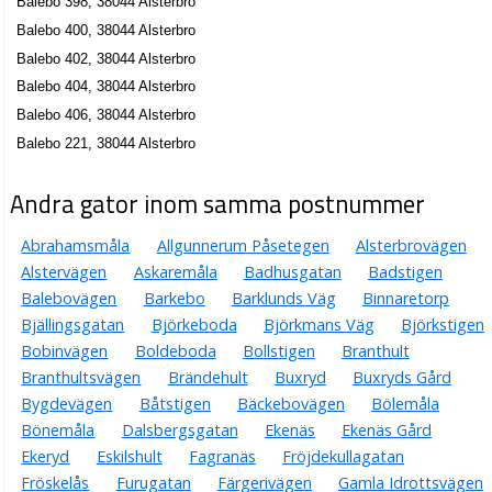
Balebo 398, 38044 Alsterbro
Balebo 400, 38044 Alsterbro
Balebo 402, 38044 Alsterbro
Balebo 404, 38044 Alsterbro
Balebo 406, 38044 Alsterbro
Balebo 221, 38044 Alsterbro
Andra gator inom samma postnummer
Abrahamsmåla
Allgunnerum Påsetegen
Alsterbrovägen
Alstervägen
Askaremåla
Badhusgatan
Badstigen
Balebovägen
Barkebo
Barklunds Väg
Binnaretorp
Bjällingsgatan
Björkeboda
Björkmans Väg
Björkstigen
Bobinvägen
Boldeboda
Bollstigen
Branthult
Branthultsvägen
Brändehult
Buxryd
Buxryds Gård
Bygdevägen
Båtstigen
Bäckebovägen
Bölemåla
Bönemåla
Dalsbergsgatan
Ekenäs
Ekenäs Gård
Ekeryd
Eskilshult
Fagranäs
Fröjdekullagatan
Fröskelås
Furugatan
Färgerivägen
Gamla Idrottsvägen