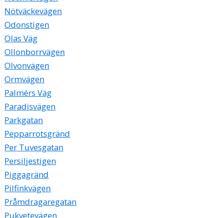
Nötväckevägen
Odonstigen
Olas Väg
Ollonborrvägen
Olvonvägen
Ormvägen
Palmérs Väg
Paradisvägen
Parkgatan
Pepparrotsgränd
Per Tuvesgatan
Persiljestigen
Piggagränd
Pilfinkvägen
Pråmdragaregatan
Pukvetevägen