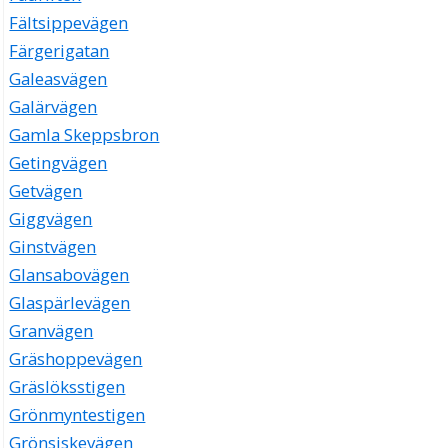
Fältsippevägen
Färgerigatan
Galeasvägen
Galärvägen
Gamla Skeppsbron
Getingvägen
Getvägen
Giggvägen
Ginstvägen
Glansabovägen
Glaspärlevägen
Granvägen
Gräshoppevägen
Gräslöksstigen
Grönmyntestigen
Grönsiskevägen