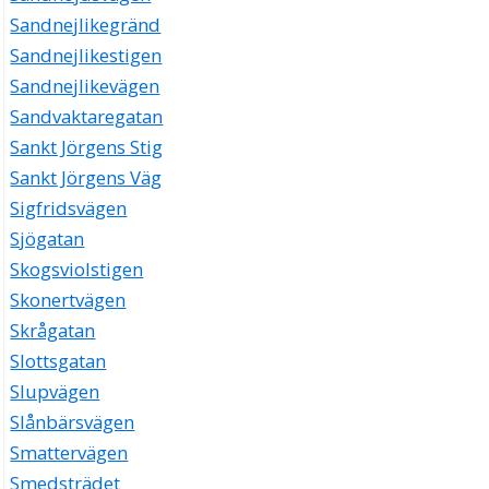
Sandnejlikegränd
Sandnejlikestigen
Sandnejlikevägen
Sandvaktaregatan
Sankt Jörgens Stig
Sankt Jörgens Väg
Sigfridsvägen
Sjögatan
Skogsviolstigen
Skonertvägen
Skrågatan
Slottsgatan
Slupvägen
Slånbärsvägen
Smattervägen
Smedsträdet