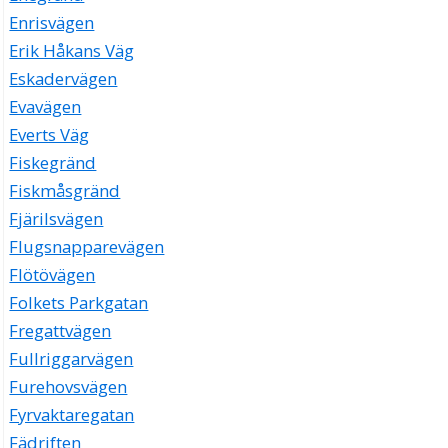
Enrisvägen
Erik Håkans Väg
Eskadervägen
Evavägen
Everts Väg
Fiskegränd
Fiskmåsgränd
Fjärilsvägen
Flugsnapparevägen
Flötövägen
Folkets Parkgatan
Fregattvägen
Fullriggarvägen
Furehovsvägen
Fyrvaktaregatan
Fädriften