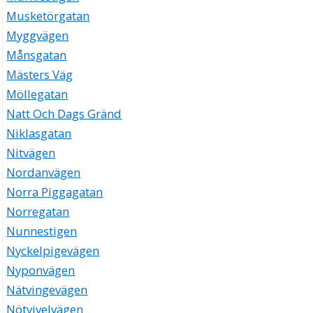
Musketörgatan
Myggvägen
Månsgatan
Mästers Väg
Möllegatan
Natt Och Dags Gränd
Niklasgatan
Nitvägen
Nordanvägen
Norra Piggagatan
Norregatan
Nunnestigen
Nyckelpigevägen
Nyponvägen
Nätvingevägen
Nötvivelvägen