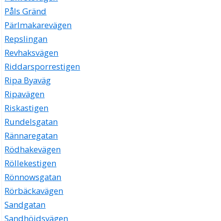
Påls Gränd
Pärlmakarevägen
Repslingan
Revhaksvägen
Riddarsporrestigen
Ripa Byaväg
Ripavägen
Riskastigen
Rundelsgatan
Rännaregatan
Rödhakevägen
Röllekestigen
Rönnowsgatan
Rörbäckavägen
Sandgatan
Sandhöjdsvägen