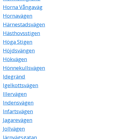
Horna Vångaväg
Hornavägen
Härnestadsvägen
Hästhovsstigen
Höga Stigen
Höjdsvängen
Hökvägen
Hönnekullsvägen
Idegränd
Igelkottsvägen
Illervägen
Indensvägen
Infartsvägen
Jagarevägen
Jollvägen
Järnvägsgatan