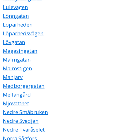
Lulevägen
Lönngatan
Löparheden
Löparhedsvägen
Lövgatan
Magasingatan
Malmgatan
Malmstigen
Manjärv
Medborgargatan
Mellangård
Mjövattnet
Nedre Småbruken
Nedre Svedjan
Nedre Tväråselet
Norra Sågfors