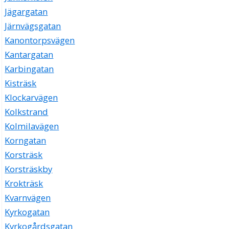
Jägargatan
Järnvägsgatan
Kanontorpsvägen
Kantargatan
Karbingatan
Kisträsk
Klockarvägen
Kolkstrand
Kolmilavägen
Korngatan
Korsträsk
Korsträskby
Krokträsk
Kvarnvägen
Kyrkogatan
Kyrkogårdsgatan