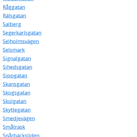
Råggatan
Rälsgatan
Salberg
Segerkarlsgatan
Selholmsvägen
Selsmark
Signalgatan
Sihedsgatan
Sippgatan
Skansgatan
Skogsgatan
Skolgatan
Skyttegatan
Smedjevägen
Småträsk
Snårbäcksliden