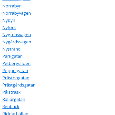
Norrabyn
Norrabyvägen
Nybyn
Nyfors
Nygrensvägen
Nygårdsvägen
Nystrand
Parkgatan
Petbergsliden
Poppelgatan
Prästbogatan
Prästgårdsgatan
Pålsträsk
Rallargatan
Renbäck
Riddarhällan