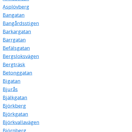
Asplövberg
Bangatan
Bangårdsstigen
Barkargatan
Barrgatan
Befälsgatan
Bergsloksvägen
Bergträsk
Betonggatan
Bigatan
Bjurås
Bjälkgatan
Björkberg
Björkgatan
Björkvallavägen
Björnberg