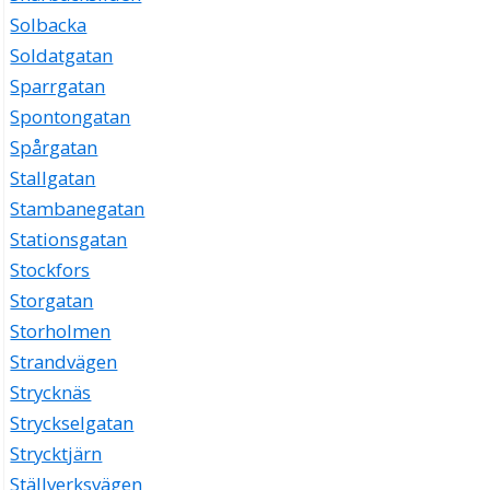
Solbacka
Soldatgatan
Sparrgatan
Spontongatan
Spårgatan
Stallgatan
Stambanegatan
Stationsgatan
Stockfors
Storgatan
Storholmen
Strandvägen
Strycknäs
Stryckselgatan
Strycktjärn
Ställverksvägen