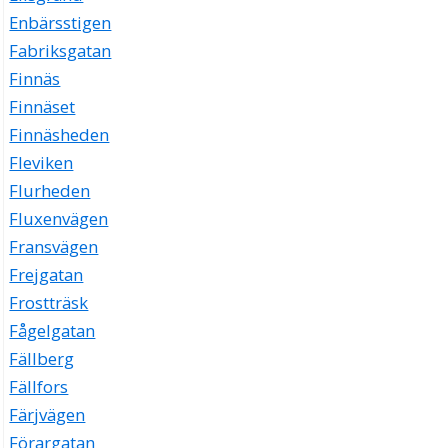
Enbärsstigen
Fabriksgatan
Finnäs
Finnäset
Finnäsheden
Fleviken
Flurheden
Fluxenvägen
Fransvägen
Frejgatan
Frostträsk
Fågelgatan
Fällberg
Fällfors
Färjvägen
Förargatan