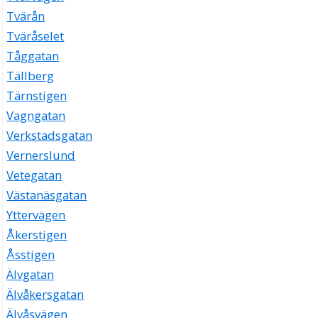
Tvärån
Tväråselet
Tåggatan
Tällberg
Tärnstigen
Vagngatan
Verkstadsgatan
Vernerslund
Vetegatan
Västanäsgatan
Yttervägen
Åkerstigen
Åsstigen
Älvgatan
Älvåkersgatan
Älvåsvägen